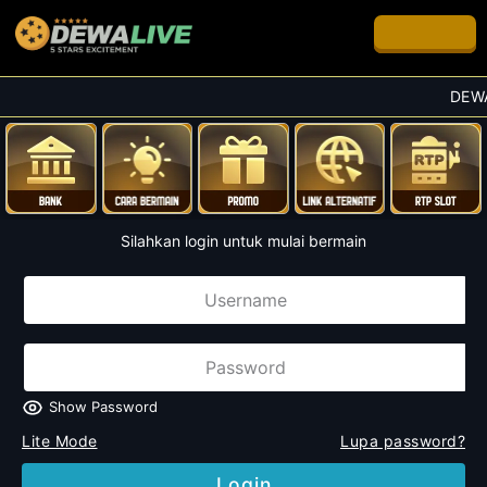
Live Chat
DEWAL
Silahkan login untuk mulai bermain
Show Password
Lite Mode
Lupa password?
Login